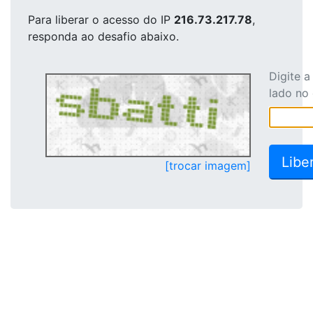
Para liberar o acesso
do IP
216.73.217.78
,
responda ao desafio abaixo.
Digite 
lado no
[trocar imagem]