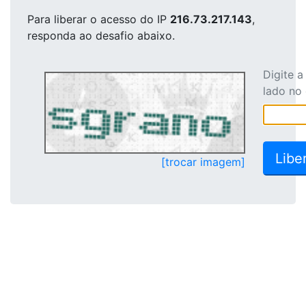
Para liberar o acesso
do IP
216.73.217.143
,
responda ao desafio abaixo.
Digite 
lado no
[trocar imagem]