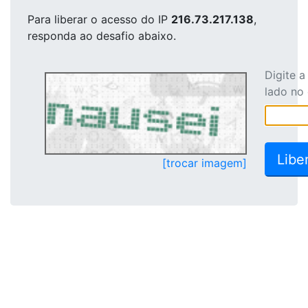
Para liberar o acesso
do IP
216.73.217.138
,
responda ao desafio abaixo.
Digite 
lado no
[trocar imagem]