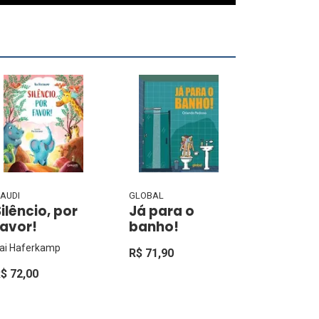
AUDI
GLOBAL
Silêncio, por
Já para o
favor!
banho!
ai Haferkamp
R$ 71,90
$ 72,00