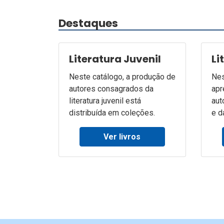
Destaques
Literatura Juvenil
Li
Neste catálogo, a produção de
Nes
autores consagrados da
apr
literatura juvenil está
aut
distribuída em coleções.
e d
Ver livros