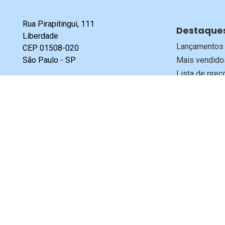
Rua Pirapitingui, 111
Destaque
Liberdade
Lançamentos
CEP 01508-020
São Paulo - SP
Mais vendido
Lista de preç
Tel:
11 3277-7999
Joias da Glob
Whatsapp Comercial:
Programa Ami
11 94708-3691
Política de P
Whatsapp Comunicação:
11 98499-0442
Conheça o