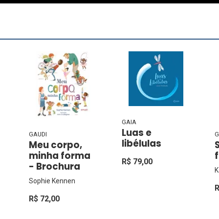
GAIA
Luas e
GAUDI
G
libélulas
Meu corpo,
minha forma
R$ 79,00
- Brochura
K
Sophie Kennen
R
R$ 72,00