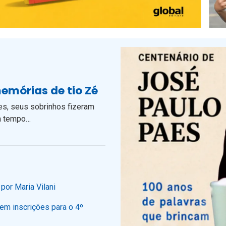
memórias de tio Zé
es, seus sobrinhos fizeram
m tempo…
or Maria Vilani
rem inscrições para o 4º