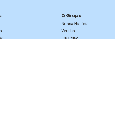
s
O Grupo
Nossa História
s
Vendas
os
Imprensa
al
Livrarias
go do Livro
Trabalhe Conosco
rivacidade
 Grupo Editorial Global