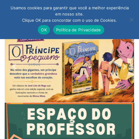
Usamos cookies para garantir que você a melhor experiência
em nosso site.
Clique OK para concordar com o uso de Cookies.
OK
Política de Privacidade
Previous
Next